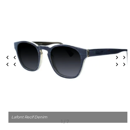
Lafont Recif Denim
1 / 7