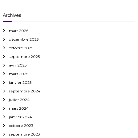
c
e
Archives
c
h
e
mars 2026
z
l
décembre 2025
e
octobre 2025
P
s
septembre 2025
y
avril 2025
!
mars 2025
janvier 2025
septembre 2024
juillet 2024
mars 2024
janvier 2024
octobre 2023
septembre 2023