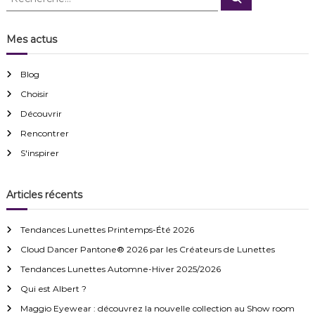
e
e
T
c
c
h
h
e
é
h
Mes actus
r
r
e
c
a
h
r
e
p
Blog
r
c
i
Choisir
h
e
e
Découvrir
:
r
Rencontrer
M
:
i
S'inspirer
e
u
x
Articles récents
q
u
’
Tendances Lunettes Printemps-Été 2026
u
n
Cloud Dancer Pantone® 2026 par les Créateurs de Lunettes
e
Tendances Lunettes Automne-Hiver 2025/2026
s
é
Qui est Albert ?
a
Maggio Eyewear : découvrez la nouvelle collection au Show room
n