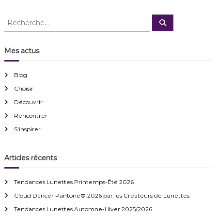
R
R
e
e
c
c
h
e
h
Mes actus
r
e
c
h
r
e
Blog
r
c
Choisir
h
e
Découvrir
r
Rencontrer
:
S'inspirer
Articles récents
Tendances Lunettes Printemps-Été 2026
Cloud Dancer Pantone® 2026 par les Créateurs de Lunettes
Tendances Lunettes Automne-Hiver 2025/2026