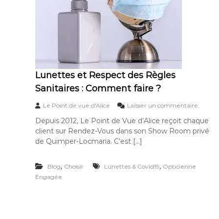
l
u
i
i
c
m
e
p
e
r
Lunettes et Respect des Règles
Sanitaires : Comment faire ?
s
Le Point de vue d'Alice
Laisser un commentaire
u
Depuis 2012, Le Point de Vue d’Alice reçoit chaque
r
client sur Rendez-Vous dans son Show Room privé
L
u
de Quimper-Locmaria. C’est […]
n
e
,
,
Blog
Choisir
Lunettes & Covid19
Opticienne
t
t
Engagée
e
s
e
t